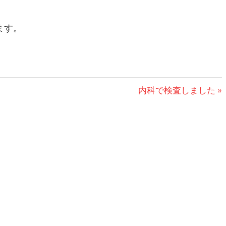
ます。
次
内科で検査しました
の
投
稿: