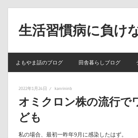
コ
ン
生活習慣病に負け
テ
ン
ツ
へ
よもやま話のブログ
田舎暮らしブログ
ス
キ
ッ
2022年1月24日
kanrininb
プ
オミクロン株の流行で
ども
私の場合、最初一昨年9月に感染したはず。