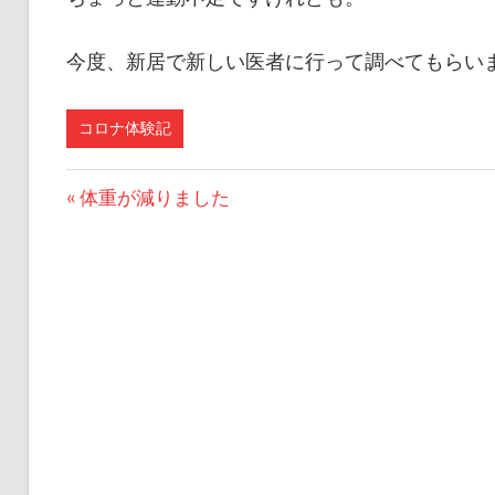
今度、新居で新しい医者に行って調べてもらい
コロナ体験記
投
前
体重が減りました
の
稿
投
ナ
稿:
ビ
ゲ
ー
シ