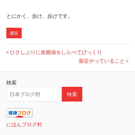
とにかく、歩け、歩けです。
通院
投
前
ひさしぶりに血糖値をしらべてびっくり
の
次
最近やっていること
稿
投
の
ナ
稿:
投
検索
ビ
稿:
検索
ゲ
ー
シ
にほんブログ村