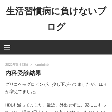
コ
生活習慣病に負けないブ
ン
テ
ログ
ン
ツ
へ
ス
キ
ッ
2022年5月23日
kanrininb
プ
内科受診結果
グリコヘモグロビンが、少し下がってましたが、LDH
が増えてました。
HDLも減ってました。最近、外出せずに、家にこもっ