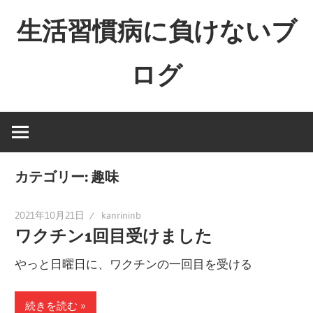
コ
生活習慣病に負けないブ
ン
テ
ログ
ン
ツ
へ
ス
キ
ッ
カテゴリー:
趣味
プ
2021年10月21日
kanrininb
ワクチン1回目受けました
やっと日曜日に、ワクチンの一回目を受ける
続きを読む