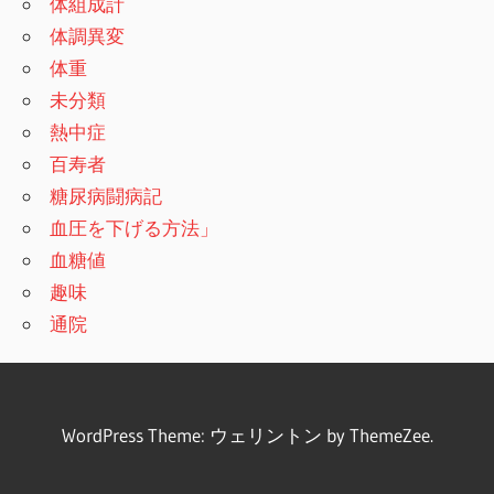
体組成計
体調異変
体重
未分類
熱中症
百寿者
糖尿病闘病記
血圧を下げる方法」
血糖値
趣味
通院
WordPress Theme: ウェリントン by ThemeZee.